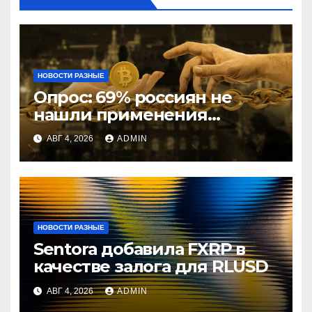
НОВОСТИ РАЗНЫЕ
Опрос: 69% россиян не
нашли применения
криптовалютам
АВГ 4, 2026
ADMIN
НОВОСТИ РАЗНЫЕ
Sentora добавила FXRP в
качестве залога для RLUSD
АВГ 4, 2026
ADMIN