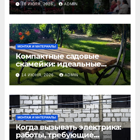
современность
10 ИЮЛЯ, 2026
ADMIN
МОНТАЖ И МАТЕРИАЛЫ
Компактные садовые
скамейки: идеальные
решения Madmetal.ru для
14 ИЮНЯ, 2026
ADMIN
маленьких участков
МОНТАЖ И МАТЕРИАЛЫ
Когда вызывать электрика:
работы, требующие