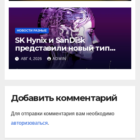
НОВОСТИ РАЗНЫЕ
SK Hynix и SanDisk
представили новый тип
промежуточной памяти
АВГ 4, 2026
ADMIN
Добавить комментарий
Для отправки комментария вам необходимо
авторизоваться
.