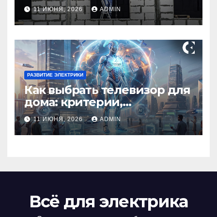
профессионала Электрик
11 ИЮНЯ, 2026
ADMIN
круглосуточно
РАЗВИТИЕ ЭЛЕКТРИКИ
Как выбрать телевизор для
дома: критерии,
технологии и советы
11 ИЮНЯ, 2026
ADMIN
Всё для электрика