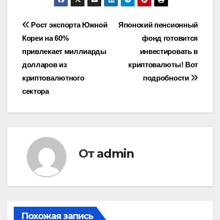
Навигация
Рост экспорта Южной
Японский пенсионный
Кореи на 60%
фонд готовится
по
привлекает миллиарды
инвестировать в
записям
долларов из
криптовалюты! Вот
криптовалютного
подробности
сектора
От
admin
Похожая запись