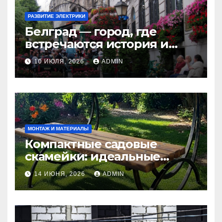
РАЗВИТИЕ ЭЛЕКТРИКИ
Белград — город, где
встречаются история и
современность
10 ИЮЛЯ, 2026
ADMIN
МОНТАЖ И МАТЕРИАЛЫ
Компактные садовые
скамейки: идеальные
решения Madmetal.ru для
14 ИЮНЯ, 2026
ADMIN
маленьких участков