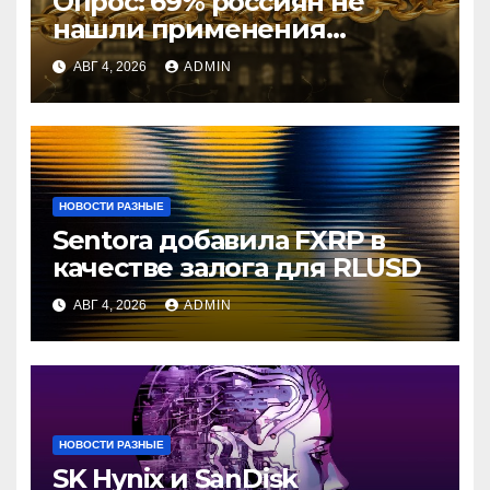
Опрос: 69% россиян не
нашли применения
криптовалютам
АВГ 4, 2026
ADMIN
НОВОСТИ РАЗНЫЕ
Sentora добавила FXRP в
качестве залога для RLUSD
АВГ 4, 2026
ADMIN
НОВОСТИ РАЗНЫЕ
SK Hynix и SanDisk