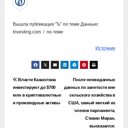
Вышла публикация “Ъ” по теме Данные:
Investing.com / по теме
Источник
Навигация
Власти Казахстана
После неожиданных
инвестируют до $700
данных по занятости вне
по
млн в криптовалютные
сельского хозяйства в
записям
и производные активы
США, самый мягкий из
членов парламента,
Стивен Миран,
высказался: