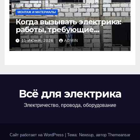
МОНТАЖ И МАТЕРИАЛЫ
Когда вызывать электрика:
работы, требующие
профессионала Электрик
11 ИЮНЯ, 2026
ADMIN
круглосуточно
Всё для электрика
Электричество, провода, оборудование
Сайт работает на WordPress
|
Тема: Newsup, автор
Themeansar