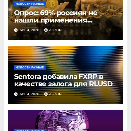
НОВОСТИ РАЗНЫЕ
Опрос: 69% россиян не
нашли применения
криптовалютам
АВГ 4, 2026
ADMIN
НОВОСТИ РАЗНЫЕ
Sentora добавила FXRP в
качестве залога для RLUSD
АВГ 4, 2026
ADMIN