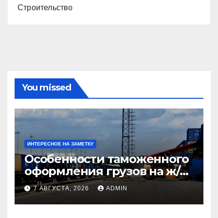
Строительство
You missed
ИНТЕРЕСНОЕ НА ЗАМЕТКУ
Особенности таможенного
оформления грузов на ж/д
станциях при перевозке из
7 АВГУСТА, 2026
ADMIN
Китая в Казахстан