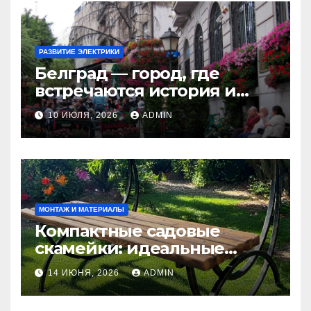
РАЗВИТИЕ ЭЛЕКТРИКИ
Белград — город, где
встречаются история и
современность
10 ИЮЛЯ, 2026
ADMIN
МОНТАЖ И МАТЕРИАЛЫ
Компактные садовые
скамейки: идеальные
решения Madmetal.ru для
14 ИЮНЯ, 2026
ADMIN
маленьких участков