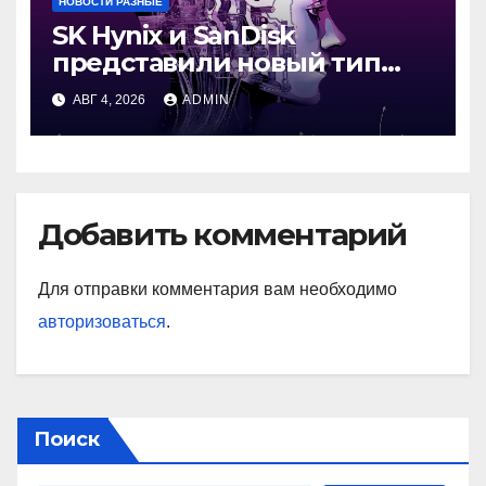
НОВОСТИ РАЗНЫЕ
SK Hynix и SanDisk
представили новый тип
промежуточной памяти
АВГ 4, 2026
ADMIN
Добавить комментарий
Для отправки комментария вам необходимо
авторизоваться
.
Поиск