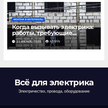
МОНТАЖ И МАТЕРИАЛЫ
Когда вызывать электрика:
работы, требующие
профессионала Электрик
11 ИЮНЯ, 2026
ADMIN
круглосуточно
Всё для электрика
Электричество, провода, оборудование