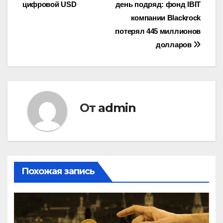
записям
цифровой USD
день подряд: фонд IBIT
компании Blackrock
потерял 445 миллионов
долларов
От
admin
Похожая запись