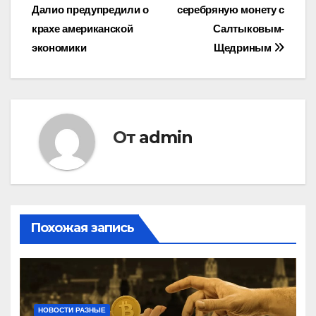
Далио предупредили о
серебряную монету с
по
крахе американской
Салтыковым-
записям
экономики
Щедриным
От
admin
Похожая запись
НОВОСТИ РАЗНЫЕ