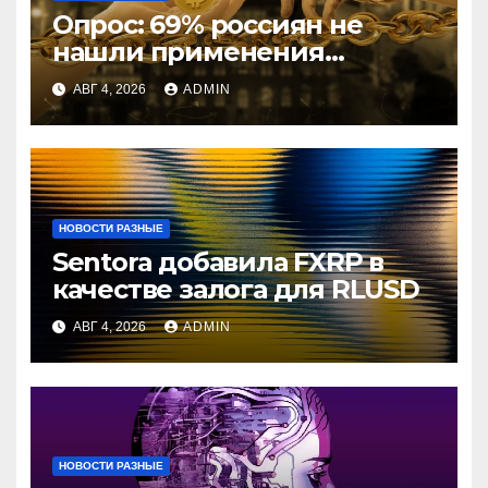
Опрос: 69% россиян не
нашли применения
криптовалютам
АВГ 4, 2026
ADMIN
НОВОСТИ РАЗНЫЕ
Sentora добавила FXRP в
качестве залога для RLUSD
АВГ 4, 2026
ADMIN
НОВОСТИ РАЗНЫЕ