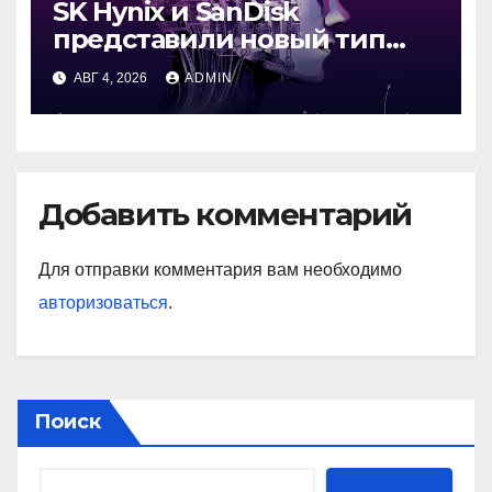
SK Hynix и SanDisk
представили новый тип
промежуточной памяти
АВГ 4, 2026
ADMIN
Добавить комментарий
Для отправки комментария вам необходимо
авторизоваться
.
Поиск