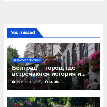
You missed
РАЗВИТИЕ ЭЛЕКТРИКИ
Белград — город, где
встречаются история и
современность
10 ИЮЛЯ, 2026
ADMIN