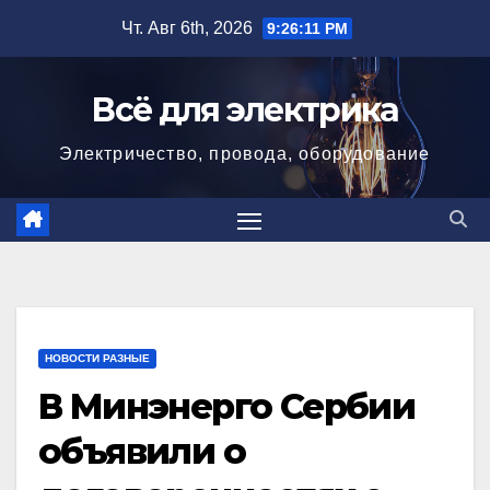
Перейти
Чт. Авг 6th, 2026
9:26:12 PM
к
содержимому
Всё для электрика
Электричество, провода, оборудование
НОВОСТИ РАЗНЫЕ
В Минэнерго Сербии
объявили о