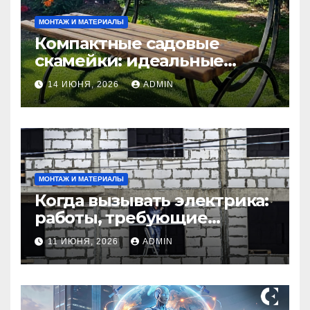
МОНТАЖ И МАТЕРИАЛЫ
Компактные садовые
скамейки: идеальные
решения Madmetal.ru для
14 ИЮНЯ, 2026
ADMIN
маленьких участков
МОНТАЖ И МАТЕРИАЛЫ
Когда вызывать электрика:
работы, требующие
профессионала Электрик
11 ИЮНЯ, 2026
ADMIN
круглосуточно