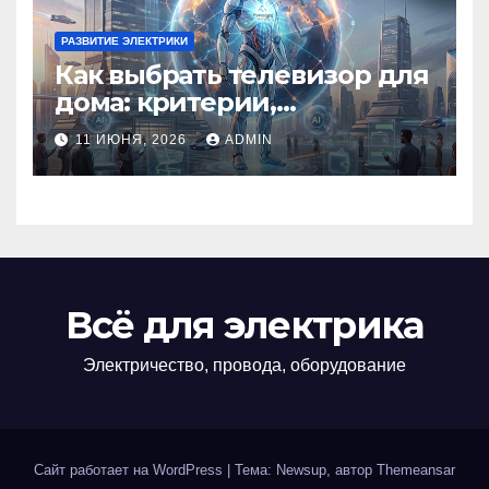
РАЗВИТИЕ ЭЛЕКТРИКИ
Как выбрать телевизор для
дома: критерии,
технологии и советы
11 ИЮНЯ, 2026
ADMIN
Всё для электрика
Электричество, провода, оборудование
Сайт работает на WordPress
|
Тема: Newsup, автор
Themeansar