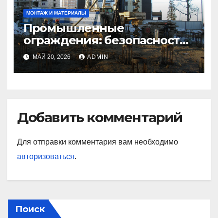
МОНТАЖ И МАТЕРИАЛЫ
Промышленные
ограждения: безопасность
и эффективность на
МАЙ 20, 2026
ADMIN
производственных
объектах
Добавить комментарий
Для отправки комментария вам необходимо
авторизоваться
.
Поиск