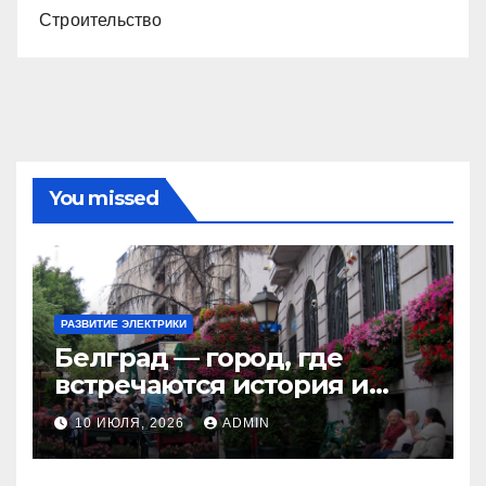
Строительство
You missed
РАЗВИТИЕ ЭЛЕКТРИКИ
Белград — город, где
встречаются история и
современность
10 ИЮЛЯ, 2026
ADMIN