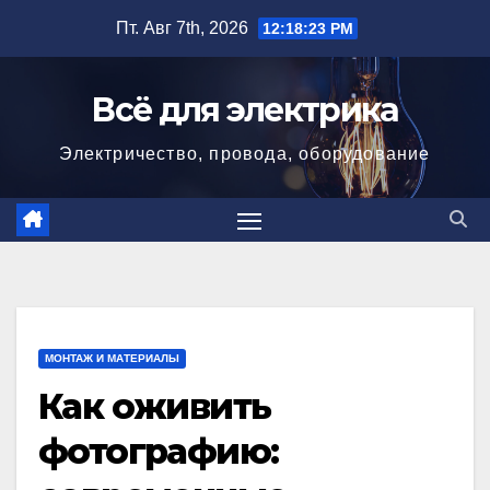
Перейти
Пт. Авг 7th, 2026
12:18:25 PM
к
содержимому
Всё для электрика
Электричество, провода, оборудование
МОНТАЖ И МАТЕРИАЛЫ
Как оживить
фотографию: