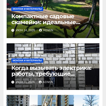
МОНТАЖ И МАТЕРИАЛЫ
Компактные садовые
скамейки: идеальные
решения Madmetal.ru для
ИЮН 14, 2026
ADMIN
маленьких участков
МОНТАЖ И МАТЕРИАЛЫ
Когда вызывать электрика:
работы, требующие
профессионала Электрик
ИЮН 11, 2026
ADMIN
круглосуточно