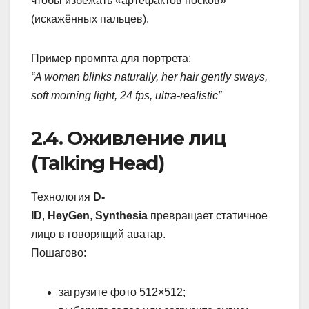
чтобы избежать «артефактов носков»
(искажённых пальцев).
Пример промпта для портрета:
“A woman blinks naturally, her hair gently sways,
soft morning light, 24 fps, ultra-realistic”
2.4. Оживление лиц
(Talking Head)
Технология
D-
ID
,
HeyGen
,
Synthesia
превращает статичное
лицо в говорящий аватар.
Пошагово:
загрузите фото 512×512;