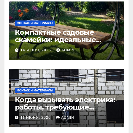
МОНТАЖ И МАТЕРИАЛЫ
Компактные садовые
скамейки: идеальные
решения Madmetal.ru для
14 ИЮНЯ, 2026
ADMIN
маленьких участков
МОНТАЖ И МАТЕРИАЛЫ
Когда вызывать электрика:
работы, требующие
профессионала Электрик
11 ИЮНЯ, 2026
ADMIN
круглосуточно