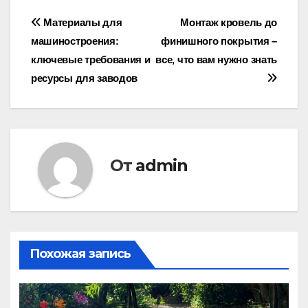
Навигация
Материалы для
Монтаж кровель до
машиностроения:
финишного покрытия –
по
ключевые требования и
все, что вам нужно знать
записям
ресурсы для заводов
От
admin
Похожая запись