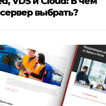
d, VDS и Cloud: В чем
 сервер выбрать?