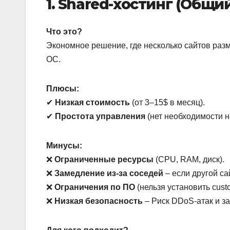
1. Shared-хостинг (Общи
Что это?
Экономное решение, где несколько сайтов ра
ОС.
Плюсы:
✔
Низкая стоимость
(от 3–15$ в месяц).
✔
Простота управления
(нет необходимости н
Минусы:
❌
Ограниченные ресурсы
(CPU, RAM, диск).
❌
Замедление из-за соседей
– если другой са
❌
Ограничения по ПО
(нельзя установить cus
❌
Низкая безопасность
– Риск DDoS-атак и за