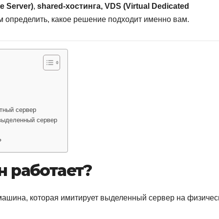
te Server)
,
shared-хостинга, VDS (Virtual Dedicated
м определить, какое решение подходит именно вам.
стный сервер
й выделенный сервер
?
он работает?
машина, которая имитирует выделенный сервер на физичес