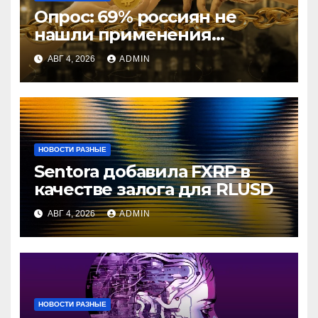
Опрос: 69% россиян не
нашли применения
криптовалютам
АВГ 4, 2026
ADMIN
НОВОСТИ РАЗНЫЕ
Sentora добавила FXRP в
качестве залога для RLUSD
АВГ 4, 2026
ADMIN
НОВОСТИ РАЗНЫЕ