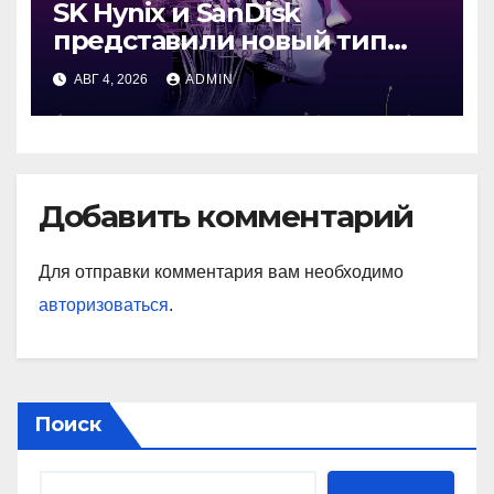
SK Hynix и SanDisk
представили новый тип
промежуточной памяти
АВГ 4, 2026
ADMIN
Добавить комментарий
Для отправки комментария вам необходимо
авторизоваться
.
Поиск