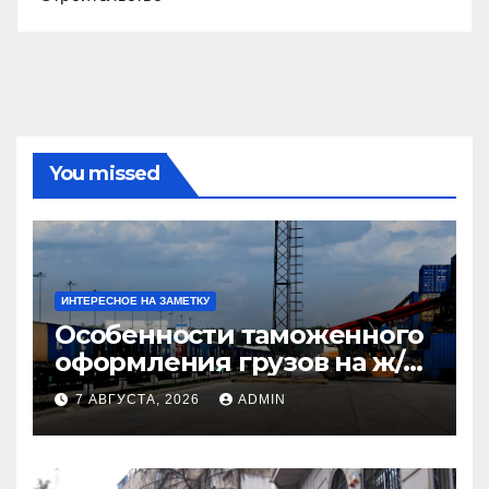
You missed
ИНТЕРЕСНОЕ НА ЗАМЕТКУ
Особенности таможенного
оформления грузов на ж/д
станциях при перевозке из
7 АВГУСТА, 2026
ADMIN
Китая в Казахстан