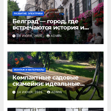
РАЗВИТИЕ ЭЛЕКТРИКИ
Белград — город, где
встречаются история и
современность
10 ИЮЛЯ, 2026
ADMIN
МОНТАЖ И МАТЕРИАЛЫ
Компактные садовые
скамейки: идеальные
решения Madmetal.ru для
14 ИЮНЯ, 2026
ADMIN
маленьких участков