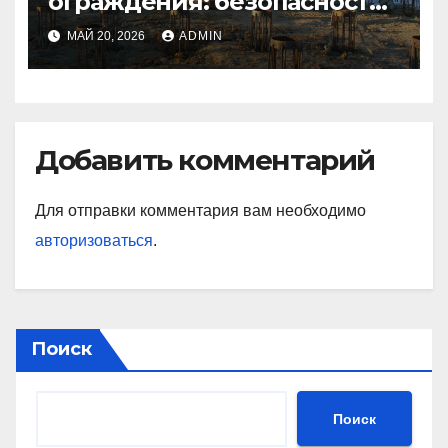
ограждения: безопасность
и эффективность на
МАЙ 20, 2026
ADMIN
производственных
объектах
Добавить комментарий
Для отправки комментария вам необходимо
авторизоваться
.
Поиск
Поиск