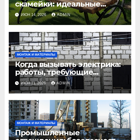
скамейки: идеальные
решения Madmetal.ru для
ИЮН 14, 2026
ADMIN
маленьких участков
МОНТАЖ И МАТЕРИАЛЫ
Когда вызывать электрика:
работы, требующие
профессионала Электрик
ИЮН 11, 2026
ADMIN
круглосуточно
МОНТАЖ И МАТЕРИАЛЫ
Промышленные