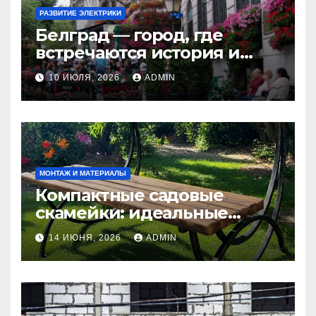
РАЗВИТИЕ ЭЛЕКТРИКИ
Белград — город, где
встречаются история и
современность
10 ИЮЛЯ, 2026
ADMIN
МОНТАЖ И МАТЕРИАЛЫ
Компактные садовые
скамейки: идеальные
решения Madmetal.ru для
14 ИЮНЯ, 2026
ADMIN
маленьких участков