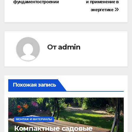
записям
фундаментостроении
и применение в
энергетике
От
admin
Похожая запись
МОНТАЖ И МАТЕРИАЛЫ
Компактные садовые