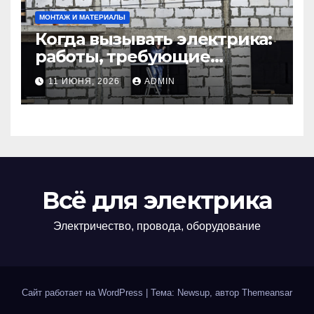
МОНТАЖ И МАТЕРИАЛЫ
Когда вызывать электрика:
работы, требующие
профессионала Электрик
11 ИЮНЯ, 2026
ADMIN
круглосуточно
Всё для электрика
Электричество, провода, оборудование
Сайт работает на WordPress
|
Тема: Newsup, автор
Themeansar