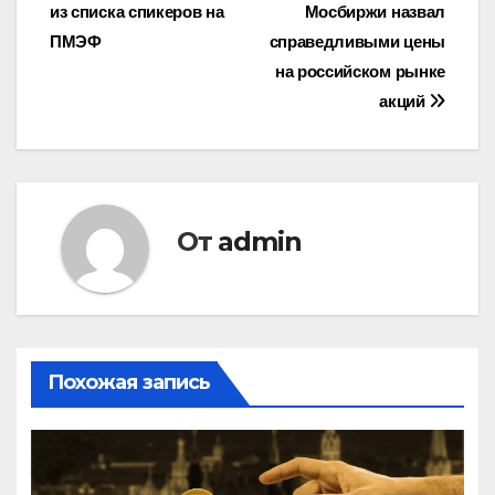
из списка спикеров на
Мосбиржи назвал
по
ПМЭФ
справедливыми цены
записям
на российском рынке
акций
От
admin
Похожая запись