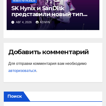
НОВОСТИ РАЗНЫЕ
SK Hynix и SanDisk
представили новый тип
промежуточной памяти
АВГ 4, 2026
ADMIN
Добавить комментарий
Для отправки комментария вам необходимо
авторизоваться
.
Поиск