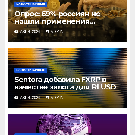
НОВОСТИ РАЗНЫЕ
Опрос: 69% россиян не
нашли применения
криптовалютам
АВГ 4, 2026
ADMIN
НОВОСТИ РАЗНЫЕ
Sentora добавила FXRP в
качестве залога для RLUSD
АВГ 4, 2026
ADMIN