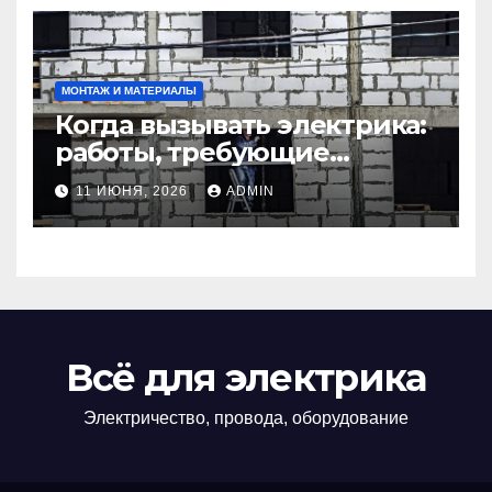
МОНТАЖ И МАТЕРИАЛЫ
Когда вызывать электрика:
работы, требующие
профессионала Электрик
11 ИЮНЯ, 2026
ADMIN
круглосуточно
Всё для электрика
Электричество, провода, оборудование