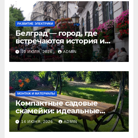
РАЗВИТИЕ ЭЛЕКТРИКИ
Белград — город, где
встречаются история и
современность
10 ИЮЛЯ, 2026
ADMIN
МОНТАЖ И МАТЕРИАЛЫ
Компактные садовые
скамейки: идеальные
решения Madmetal.ru для
14 ИЮНЯ, 2026
ADMIN
маленьких участков