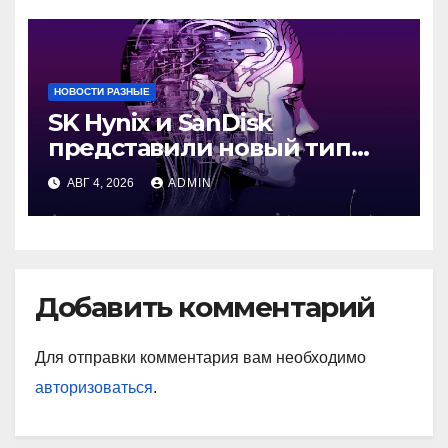
НОВОСТИ РАЗНЫЕ
SK Hynix и SanDisk
представили новый тип
промежуточной памяти
АВГ 4, 2026
ADMIN
Добавить комментарий
Для отправки комментария вам необходимо
авторизоваться
.