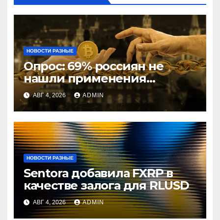
НОВОСТИ РАЗНЫЕ
Опрос: 69% россиян не
нашли применения
криптовалютам
АВГ 4, 2026
ADMIN
НОВОСТИ РАЗНЫЕ
Sentora добавила FXRP в
качестве залога для RLUSD
АВГ 4, 2026
ADMIN