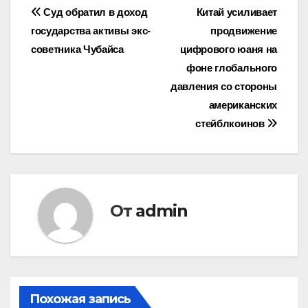
Навигация
Суд обратил в доход
Китай усиливает
государства активы экс-
продвижение
по
советника Чубайса
цифрового юаня на
записям
фоне глобального
давления со стороны
американских
стейблкоинов
От
admin
Похожая запись