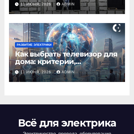
профессионала Электрик
11 ИЮНЯ, 2026
ADMIN
круглосуточно
РАЗВИТИЕ ЭЛЕКТРИКИ
Как выбрать телевизор для
дома: критерии,
технологии и советы
11 ИЮНЯ, 2026
ADMIN
Всё для электрика
Электричество, провода, оборудование