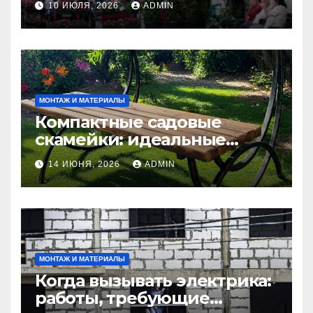
10 ИЮЛЯ, 2026
ADMIN
МОНТАЖ И МАТЕРИАЛЫ
Компактные садовые
скамейки: идеальные
решения Madmetal.ru для
14 ИЮНЯ, 2026
ADMIN
маленьких участков
МОНТАЖ И МАТЕРИАЛЫ
Когда вызывать электрика:
работы, требующие