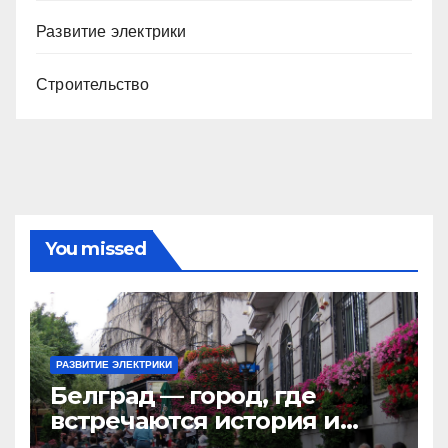
Развитие электрики
Строительство
You missed
РАЗВИТИЕ ЭЛЕКТРИКИ
Белград — город, где
встречаются история и
современность