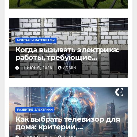
маленьких участков
МОНТАЖ И МАТЕРИАЛЫ
Когда вызывать электрика:
работы, требующие
профессионала Электрик
11 ИЮНЯ, 2026
ADMIN
круглосуточно
РАЗВИТИЕ ЭЛЕКТРИКИ
Как выбрать телевизор для
дома: критерии,
технологии и советы