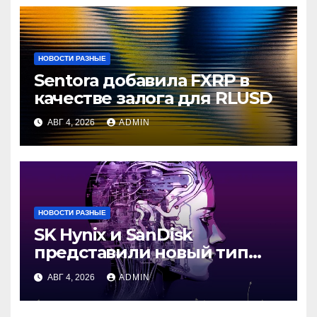
НОВОСТИ РАЗНЫЕ
Sentora добавила FXRP в
качестве залога для RLUSD
АВГ 4, 2026
ADMIN
НОВОСТИ РАЗНЫЕ
SK Hynix и SanDisk
представили новый тип
промежуточной памяти
АВГ 4, 2026
ADMIN