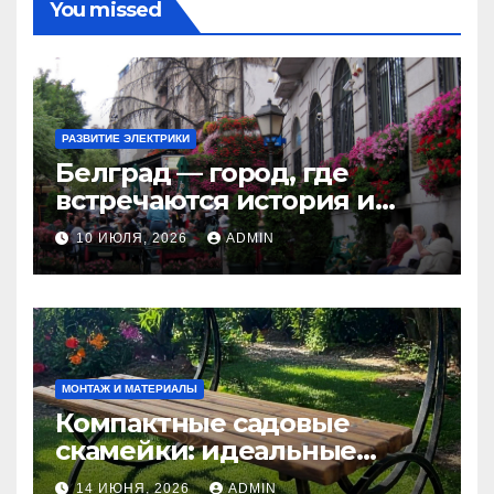
You missed
РАЗВИТИЕ ЭЛЕКТРИКИ
Белград — город, где
встречаются история и
современность
10 ИЮЛЯ, 2026
ADMIN
МОНТАЖ И МАТЕРИАЛЫ
Компактные садовые
скамейки: идеальные
решения Madmetal.ru для
14 ИЮНЯ, 2026
ADMIN