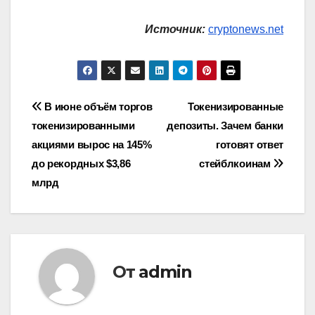
Источник:
cryptonews.net
Навигация
В июне объём торгов
Токенизированные
токенизированными
депозиты. Зачем банки
по
акциями вырос на 145%
готовят ответ
записям
до рекордных $3,86
стейблкоинам
млрд
От
admin