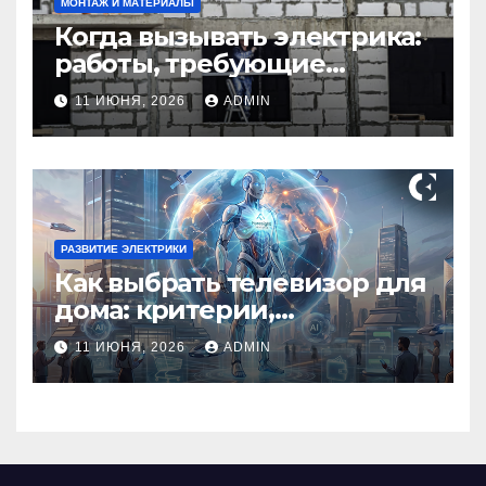
МОНТАЖ И МАТЕРИАЛЫ
Когда вызывать электрика:
работы, требующие
профессионала Электрик
11 ИЮНЯ, 2026
ADMIN
круглосуточно
РАЗВИТИЕ ЭЛЕКТРИКИ
Как выбрать телевизор для
дома: критерии,
технологии и советы
11 ИЮНЯ, 2026
ADMIN