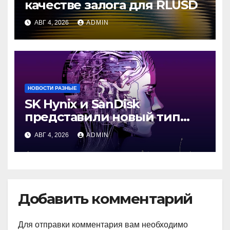
качестве залога для RLUSD
АВГ 4, 2026
ADMIN
НОВОСТИ РАЗНЫЕ
SK Hynix и SanDisk
представили новый тип
промежуточной памяти
АВГ 4, 2026
ADMIN
Добавить комментарий
Для отправки комментария вам необходимо