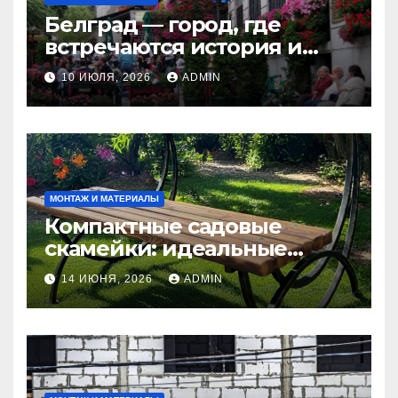
Белград — город, где
встречаются история и
современность
10 ИЮЛЯ, 2026
ADMIN
МОНТАЖ И МАТЕРИАЛЫ
Компактные садовые
скамейки: идеальные
решения Madmetal.ru для
14 ИЮНЯ, 2026
ADMIN
маленьких участков