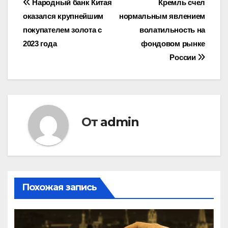
Навигация
Народный банк Китая
Кремль счел
оказался крупнейшим
нормальным явлением
по
покупателем золота с
волатильность на
записям
2023 года
фондовом рынке
России
От
admin
Похожая запись