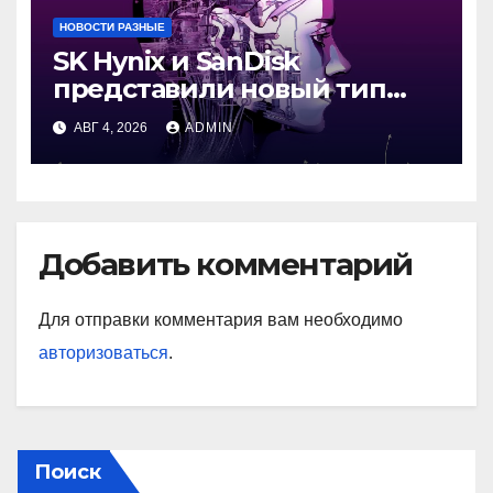
НОВОСТИ РАЗНЫЕ
SK Hynix и SanDisk
представили новый тип
промежуточной памяти
АВГ 4, 2026
ADMIN
Добавить комментарий
Для отправки комментария вам необходимо
авторизоваться
.
Поиск