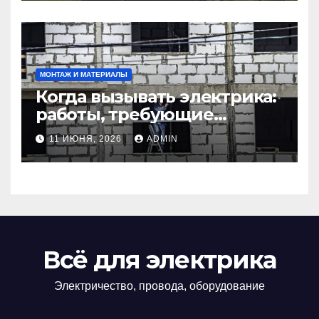
МОНТАЖ И МАТЕРИАЛЫ
Когда вызывать электрика:
работы, требующие
профессионала Электрик
11 ИЮНЯ, 2026
ADMIN
круглосуточно
Всё для электрика
Электричество, провода, оборудование