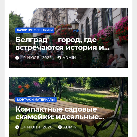
РАЗВИТИЕ ЭЛЕКТРИКИ
Белград — город, где
встречаются история и
современность
10 ИЮЛЯ, 2026
ADMIN
МОНТАЖ И МАТЕРИАЛЫ
Компактные садовые
скамейки: идеальные
решения Madmetal.ru для
14 ИЮНЯ, 2026
ADMIN
маленьких участков