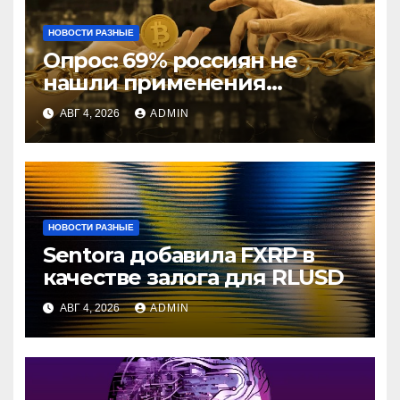
НОВОСТИ РАЗНЫЕ
Опрос: 69% россиян не
нашли применения
криптовалютам
АВГ 4, 2026
ADMIN
НОВОСТИ РАЗНЫЕ
Sentora добавила FXRP в
качестве залога для RLUSD
АВГ 4, 2026
ADMIN